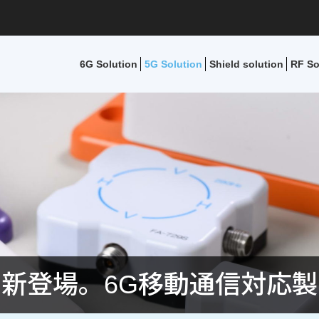
6G Solution
5G Solution
Shield solution
RF So
新登場。6G移動通信対応