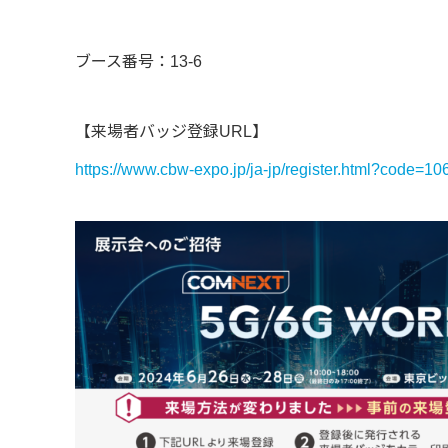
ブース番号：13-6
【来場者バッジ登録URL】
https://www.cbw-expo.jp/ja-jp/register.html?code