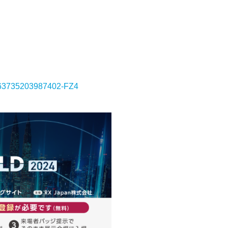
=1063735203987402-FZ4