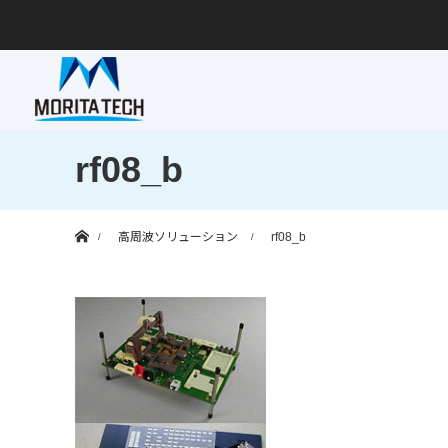
rf08_b
ホーム
高周波ソリューション
rf08_b