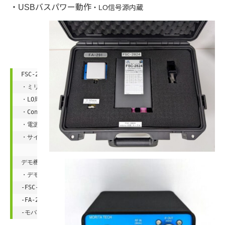
・USBバスパワー動作
・LO信号源内蔵
FSC-2824 主な仕様

・ミリ波入力周波数: 26 GHz to 30 GHz

・LO周波数: 24.125 GHz typ.

・Conversion loss : 15dB to 19dB typ.

・電源USBバスパワー: +5V(micro-USB)

・サイズ: W100 x H40 x D140 mm

デモ機セット無料貸し出し開始

・デモ機セット内容

-FSC-2824　周波数コンバータ

-FA-291 28GHz帯　アンテナカプラ

-モバイルバッテリー、ACアダプタ、専用ケース