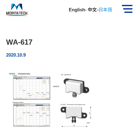
ホーム
社員インタビュー
WA-617
English
-
中文
-
日本語
WA-617
2020.10.9